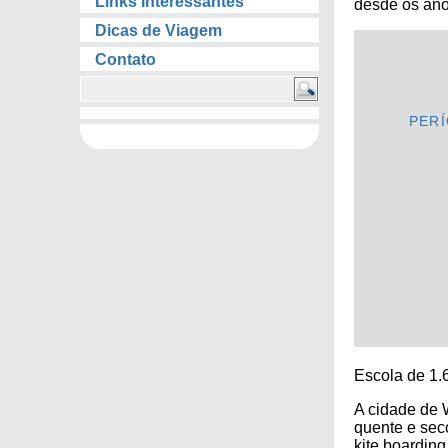
Links Interessantes
desde os ano
Dicas de Viagem
Contato
PER
Escola de 1.6
A cidade de 
quente e seco
kite boarding