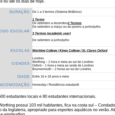
s 60 até os dias de hoje.
DURAÇÃO:
De 1 a 3 termos (Sistema Britânico)
1 Termo
De setembro a dezembro
2 Termos
De setembro a março ou de janeiro a junho/julho
ÍODO ESCOLAR:
3 Termos (academic year)
De setembro a junho/julho
ESCOLAS:
Worthing College
/ Kings College / St. Clares Oxford
Londres
Worthing – 1 hora e meia ao sul de Londres
CIDADES:
Oxford – 1 hora e meia ao oeste de Londres
Bournemouth – 2 horas ao sul de Londres
IDADE:
Entre 16 e 18 anos e meio
ACOMODAÇÃO:
Homestay / Residência estudantil
00 estudantes locais e 80 estudantes internacionais.
Worthing possui 103 mil habitantes, fica na costa sul – Condad
 da Inglaterra, apropriado para esportes aquáticos no verão. At
 e windsurfing.