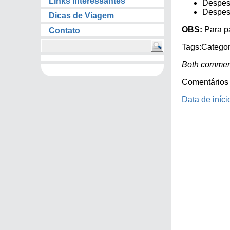
Links Interessantes
Despes
Despesa
Dicas de Viagem
OBS:
Para pa
Contato
Tags:
Categor
Both comment
Comentários 
Data de iníci